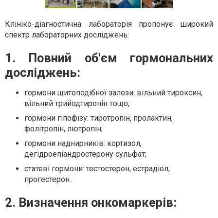
Клініко-діагностична лабораторія пропонує широкий
спектр лабораторних досліджень:
1. Повний об'єм гормональних
досліджень:
гормони щитоподібної залози: вільний тироксин,
вільний трийодтиронін тощо;
гормони гіпофізу: тиротропін, пролактин,
фолітропін, лютропін;
гормони наднирників: кортизол,
дегідроепіандростерону сульфат;
статеві гормони: тестостерон, естрадіол,
прогестерон.
2. Визначення онкомаркерів: