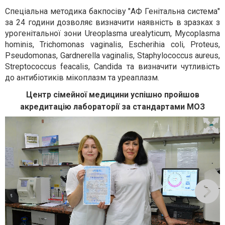
Спеціальна методика бакпосіву "АФ Генітальна система"
за 24 години дозволяє визначити наявність в зразках з
урогенітальної зони Ureoplasma urealyticum, Mycoplasma
hominis, Trichomonas vaginalis, Escherihia coli, Proteus,
Pseudomonas, Gardnerella vaginalis, Staphylococcus aureus,
Streptococcus feacalis, Candida та визначити чутливість
до антибіотиків мікоплазм та уреаплазм.
Центр сімейної медицини успішно пройшов
акредитацію лабораторії за стандартами МОЗ