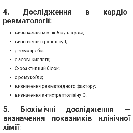
4. Дослідження в кардіо-
ревматології:
визначення міоглобіну в крові;
визначення тропоніну І;
ревмопроби;
сіалові кислоти;
С-реактивний білок;
сіромукоїди;
визначення ревматоїдного фактору;
визначення антистрептолізіну О.
5. Біохімічні дослідження —
визначення показників клінічної
хімії: