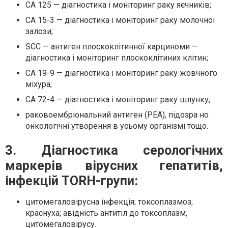
СА 125 — діагностика і моніторинг раку яєчників;
СА 15-3 — діагностика і моніторинг раку молочної
залози;
SCC — антиген плоскоклітинної карциноми —
діагностика і моніторинг плоскоклітиних клітин;
СА 19-9 — діагностика і моніторинг раку жовчного
міхура;
СА 72-4 — діагностика і моніторинг раку шлунку;
раковоембріональний антиген (РЕА), підозра но
онкологічні утворення в усьому організмі тощо.
3. Діагностика серологічних
маркерів вірусних гепатитів,
інфекцій TORH-групи:
цитомегаловірусна інфекція; токсоплазмоз;
краснуха; авідність антитіл до токсоплазм,
цитомегаловірусу.