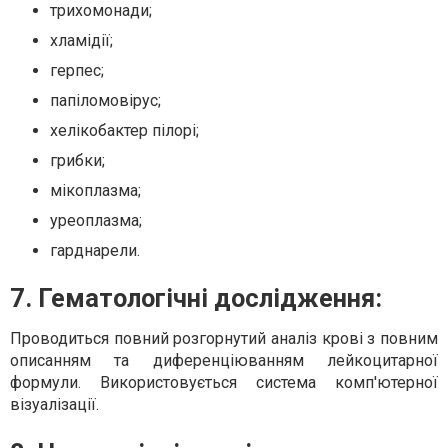
трихомонади;
хламідії;
герпес;
папіломовірус;
хелікобактер пілорі;
грибки;
мікоплазма;
уреоплазма;
гарднарели.
7. Гематологічні дослідження:
Проводиться повний розгорнутий аналіз крові з повним
описанням та диференціюванням лейкоцитарної
формули. Використовується система комп'ютерної
візуалізації.