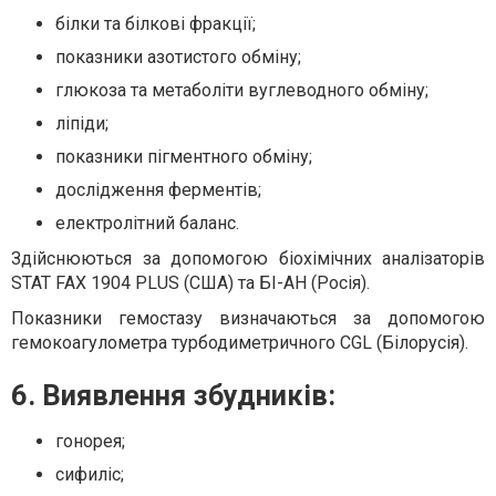
білки та білкові фракції;
показники азотистого обміну;
глюкоза та метаболіти вуглеводного обміну;
ліпіди;
показники пігментного обміну;
дослідження ферментів;
електролітний баланс.
Здійснюються за допомогою біохімічних аналізаторів
STAT FAX 1904 PLUS (США) та БІ-АН (Росія).
Показники гемостазу визначаються за допомогою
гемокоагулометра турбодиметричного CGL (Білорусія).
6. Виявлення збудників:
гонорея;
сифиліс;