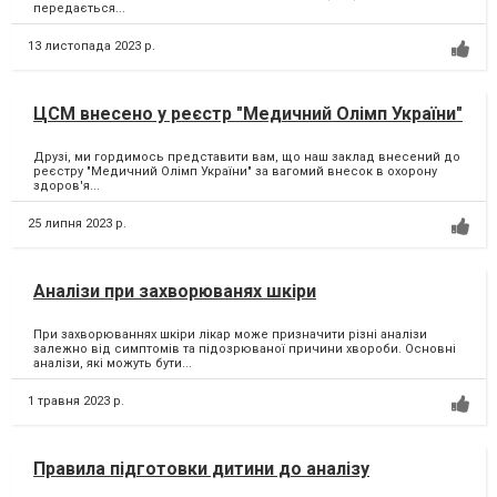
передається...
13 листопада 2023 р.
ЦСМ внесено у реєстр "Медичний Олімп України"
Друзі, ми гордимось представити вам, що наш заклад внесений до
реєстру "Медичний Олімп України" за вагомий внесок в охорону
здоров'я...
25 липня 2023 р.
Аналізи при захворюванях шкіри
При захворюваннях шкіри лікар може призначити різні аналізи
залежно від симптомів та підозрюваної причини хвороби. Основні
аналізи, які можуть бути...
1 травня 2023 р.
Правила підготовки дитини до аналізу