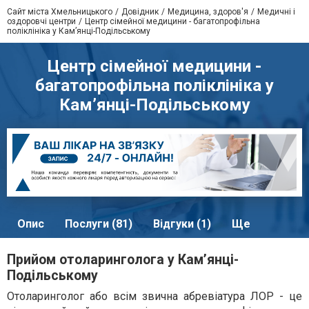
Сайт міста Хмельницького
Довідник
Медицина, здоров'я
Медичні і
оздоровчі центри
Центр сімейної медицини - багатопрофільна
поліклініка у Кам’янці-Подільському
Центр сімейної медицини -
багатопрофільна поліклініка у
Кам’янці-Подільському
Опис
Послуги (81)
Відгуки (1)
Ще
Прийом отоларинголога у Кам’янці-
Подільському
Отоларинголог або всім звична абревіатура ЛОР - це