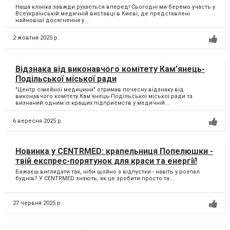
Наша клініка завжди рухається вперед! Сьогодні ми беремо участь у
Всеукраїнській медичній виставці в Києві, де представлені
найновіші досягнення у...
2 жовтня 2025 р.
Відзнака від виконавчого комітету Кам’янець-
Подільської міської ради
"Центр сімейної медицини" отримав почесну відзнаку від
виконавчого комітету Кам’янець-Подільської міської ради та
визнаний одним із кращих підприємств у медичній...
6 вересня 2025 р.
Новинка у CENTRMED: крапельниця Попелюшки -
твій експрес-порятунок для краси та енергії!
Бажаєш виглядати так, ніби щойно з відпустки - навіть у розпал
буднів? У CENTRMED знають, як це зробити просто та...
27 червня 2025 р.