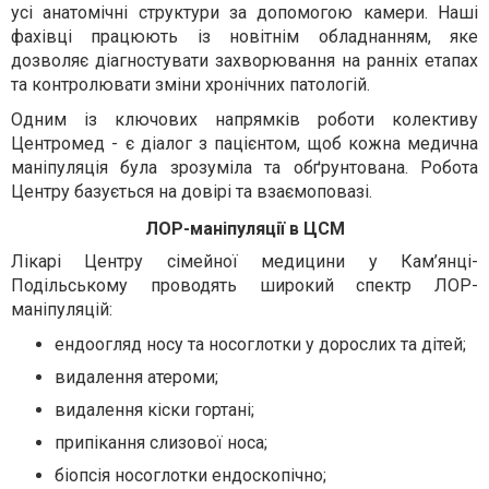
усі анатомічні структури за допомогою камери. Наші
фахівці працюють із новітнім обладнанням, яке
дозволяє діагностувати захворювання на ранніх етапах
та контролювати зміни хронічних патологій.
Одним із ключових напрямків роботи колективу
Центромед - є діалог з пацієнтом, щоб кожна медична
маніпуляція була зрозуміла та обґрунтована. Робота
Центру базується на довірі та взаємоповазі.
ЛОР-маніпуляції в ЦСМ
Лікарі Центру сімейної медицини у Кам’янці-
Подільському проводять широкий спектр ЛОР-
маніпуляцій:
ендоогляд носу та носоглотки у дорослих та дітей;
видалення атероми;
видалення кіски гортані;
припікання слизової носа;
біопсія носоглотки ендоскопічно;