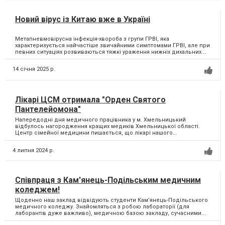
Новий вірус із Китаю вже в Україні
Метапневмовірусна інфекція-хвороба з групи ГРВІ, яка
характеризується найчастіше звичайними симптомами ГРВІ, але при
певних ситуаціях розвиваються тяжкі ураження нижніх дихальних...
14 січня 2025 р.
Лікарі ЦСМ отримала "Орден Святого
Пантелейомона"
Напередодні дня медичного працівника у м. Хмельницький
відбулось нагородження кращих медиків Хмельницької області.
Центр сімейної медицини пишається, що лікарі нашого...
4 липня 2024 р.
Співпраця з Кам'янець-Подільським медичним
коледжем!
Щоденно наш заклад відвідують студенти Камʼянець-Подільського
медичного коледжу. Знайомляться з робою лабораторії (для
лаборантів дуже важливо), медичною базою закладу, сучасними...