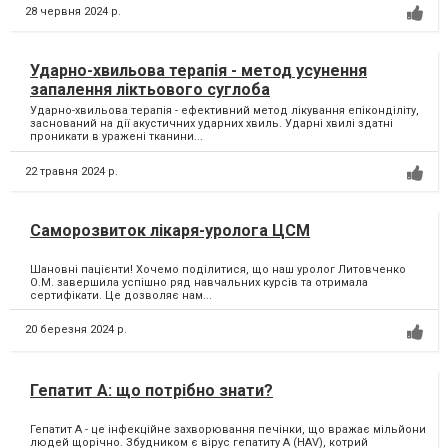
28 червня 2024 р.
Ударно-хвильова терапія - метод усунення
запалення ліктьового суглоба
Ударно-хвильова терапія - ефективний метод лікування епіконділіту,
заснований на дії акустичних ударних хвиль. Ударні хвилі здатні
проникати в уражені тканини...
22 травня 2024 р.
Саморозвиток лікаря-уролога ЦСМ
Шановні пацієнти! Хочемо поділитися, що наш уролог Литовченко
О.М. завершила успішно ряд навчальних курсів та отримала
сертифікати. Це дозволяє нам...
20 березня 2024 р.
Гепатит А: що потрібно знати?
Гепатит А - це інфекційне захворювання печінки, що вражає мільйони
людей щорічно. Збудником є вірус гепатиту А (HAV), котрий