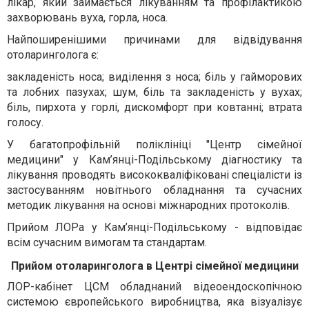
лікар, який займається лікуванням та профілактикою
захворювань вуха, горла, носа.
Найпоширенішими причинами для відвідування
отоларинголога є:
закладеність носа; виділення з носа; біль у гайморових
та лобних пазухах; шум, біль та закладеність у вухах;
біль, пирхота у горлі, дискомфорт при ковтанні; втрата
голосу.
У багатопрофільній поліклініці "Центр сімейної
медицини" у Кам’янці-Подільському діагностику та
лікування проводять висококваліфіковані спеціалісти із
застосуванням новітнього обладнання та сучасних
методик лікування на основі міжнародних протоколів.
Прийом ЛОРа у Кам’янці-Подільському - відповідає
всім сучасним вимогам та стандартам.
Прийом отоларинголога в Центрі сімейної медицини
ЛОР-кабінет ЦСМ обладнаний відеоендоскопічною
системою європейського виробництва, яка візуалізує