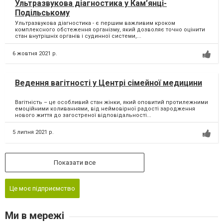
Ультразвукова діагностика у Кам’янці-
Подільському
Ультразвукова діагностика - є першим важливим кроком
комплексного обстеження організму, який дозволяє точно оцінити
стан внутрішніх органів і судинної системи,...
6 жовтня 2021 р.
Ведення вагітності у Центрі сімейної медицини
Вагітність – це особливий стан жінки, який оповитий протилежними
емоційними коливаннями, від неймовірної радості зародження
нового життя до загостреної відповідальності...
5 липня 2021 р.
Показати все
Це моє підприємство
Ми в мережі