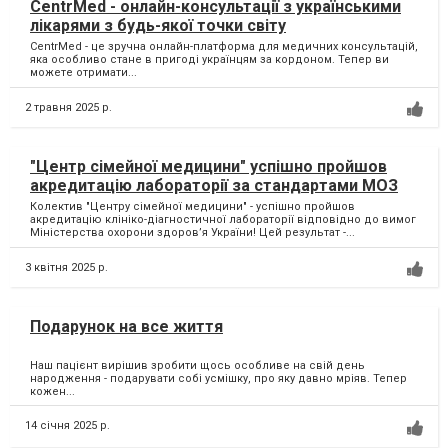
CentrMed - онлайн-консультації з українськими
лікарями з будь-якої точки світу
CentrMed - це зручна онлайн-платформа для медичних консультацій,
яка особливо стане в пригоді українцям за кордоном. Тепер ви
можете отримати...
2 травня 2025 р.
"Центр сімейної медицини" успішно пройшов
акредитацію лабораторії за стандартами МОЗ
Колектив "Центру сімейної медицини" - успішно пройшов
акредитацію клініко-діагностичної лабораторії відповідно до вимог
Міністерства охорони здоров’я України! Цей результат -...
3 квітня 2025 р.
Подарунок на все життя
Наш пацієнт вирішив зробити щось особливе на свій день
народження - подарувати собі усмішку, про яку давно мріяв. Тепер
кожен...
14 січня 2025 р.