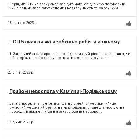
Перш, ніж йти на здачу аналізу з дитиною, слід із нею поговорити.
Якщо батьки зберігають спокій і незворушність то маленький...
15 лютого 2023 р.
ТОП 5 аналізи які необхідно робити кожному
1. Загальний аналіз крові-він покаже вам який рівень запаленння, чи
є бактеріальне або ж вірусне навантаження, чи є у вас...
27 січня 2023 р.
Прийом невролога у Кам’янці-Подільському
Багатопрофільна поліклініка "Центр сімейної медицини" - це
сучасний медичний центр, де кваліфіковані лікарі діагностують і
проводять якісне лікування захворювань нервової...
18 січня 2022 р.