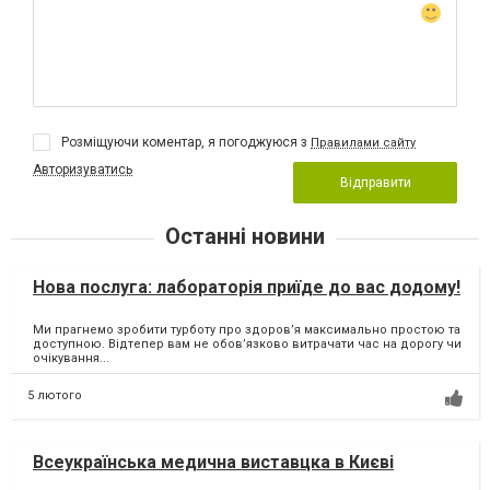
Розміщуючи коментар, я погоджуюся з
Правилами сайту
Авторизуватись
Відправити
Останні новини
Нова послуга: лабораторія приїде до вас додому!
Ми прагнемо зробити турботу про здоров’я максимально простою та
доступною. Відтепер вам не обов’язково витрачати час на дорогу чи
очікування...
5 лютого
Всеукраїнська медична виставцка в Києві