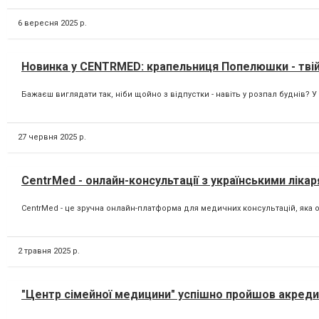
6 вересня 2025 р.
Новинка у CENTRMED: крапельниця Попелюшки - твій 
Бажаєш виглядати так, ніби щойно з відпустки - навіть у розпал буднів? У
27 червня 2025 р.
CentrMed - онлайн-консультації з українськими лікар
CentrMed - це зручна онлайн-платформа для медичних консультацій, яка 
2 травня 2025 р.
"Центр сімейної медицини" успішно пройшов акреди