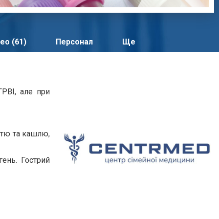
ео (61)
Персонал
Ще
РВІ, але при
итю та кашлю,
гень. Гострий