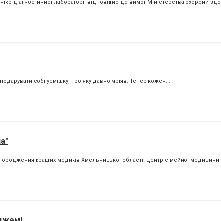
іко-діагностичної лабораторії відповідно до вимог Міністерства охорони здор
дарувати собі усмішку, про яку давно мріяв. Тепер кожен...
а"
агородження кращих медиків Хмельницької області. Центр сімейної медицини
еджем!