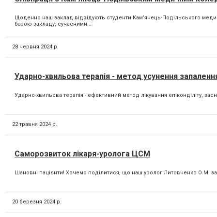
Щоденно наш заклад відвідують студенти Камʼянець-Подільського меди
базою закладу, сучасними...
28 червня 2024 р.
Ударно-хвильова терапія - метод усунення запаленн
Ударно-хвильова терапія - ефективний метод лікування епіконділіту, засно
22 травня 2024 р.
Саморозвиток лікаря-уролога ЦСМ
Шановні пацієнти! Хочемо поділитися, що наш уролог Литовченко О.М. за
20 березня 2024 р.