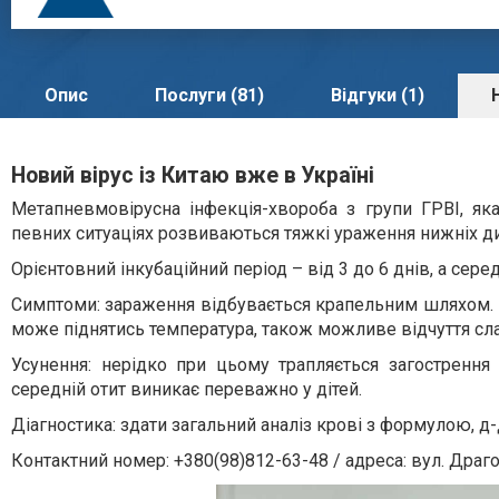
Опис
Послуги (81)
Відгуки (1)
Новий вірус із Китаю вже в Україні
Метапневмовірусна інфекція-хвороба з групи ГРВІ, як
певних ситуаціях розвиваються тяжкі ураження нижніх дих
Орієнтовний інкубаційний період – від 3 до 6 днів, а серед
Симптоми: зараження відбувається крапельним шляхом. 
може піднятись температура, також можливе відчуття сла
Усунення: нерідко при цьому трапляється загострення 
середній отит виникає переважно у дітей.
Діагностика: здати загальний аналіз крові з формулою, д-
Контактний номер: +380(98)812-63-48 / адреса: вул. Драг