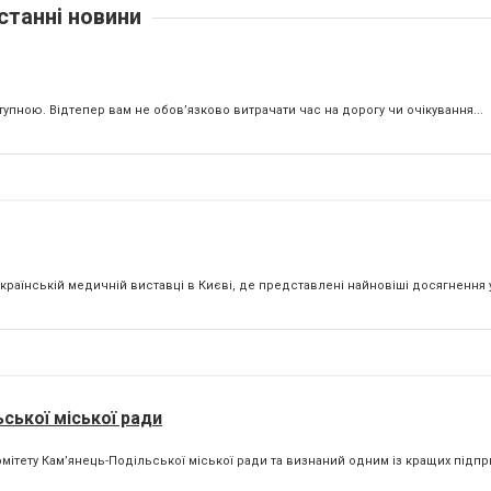
станні новини
пною. Відтепер вам не обов’язково витрачати час на дорогу чи очікування...
країнській медичній виставці в Києві, де представлені найновіші досягнення у
ської міської ради
мітету Кам’янець-Подільської міської ради та визнаний одним із кращих підпр