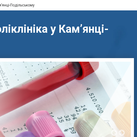
м’янці-Подільському
іклініка у Кам’янці-