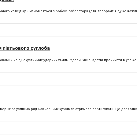
чного коледжу. Знайомляться з робою лабораторії (для лаборантів дуже важ
я ліктьового суглоба
ваний на дії акустичних ударних хвиль. Ударні хвилі здатні проникати в уражен
вершила успішно ряд навчальних курсів та отримала сертифікати. Це дозволяє 