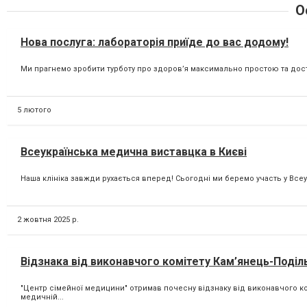
О
Нова послуга: лабораторія приїде до вас додому!
Ми прагнемо зробити турботу про здоров’я максимально простою та досту
5 лютого
Всеукраїнська медична виставцка в Києві
Наша клініка завжди рухається вперед! Сьогодні ми беремо участь у Всеу
2 жовтня 2025 р.
Відзнака від виконавчого комітету Кам’янець-Поділь
"Центр сімейної медицини" отримав почесну відзнаку від виконавчого ко
медичній...