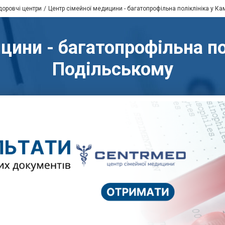
доровчі центри
Центр сімейної медицини - багатопрофільна поліклініка у Ка
цини - багатопрофільна пол
Подільському