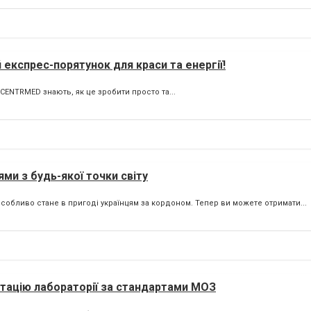
експрес-порятунок для краси та енергії!
 CENTRMED знають, як це зробити просто та...
ями з будь-якої точки світу
особливо стане в пригоді українцям за кордоном. Тепер ви можете отримати...
тацію лабораторії за стандартами МОЗ