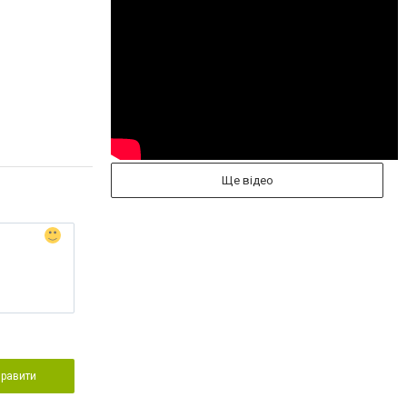
Ще відео
правити