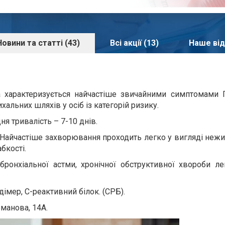
Новини та статті (43)
Всі акції (13)
Наше від
а характеризується найчастіше звичайними симптомами Г
альних шляхів у осіб із категорій ризику.
ня тривалість – 7-10 днів.
Найчастіше захворювання проходить легко у вигляді неж
бкості.
бронхіальної астми, хронічної обструктивної хвороби ле
дімер, С-реактивний білок. (СРБ).
оманова, 14А.