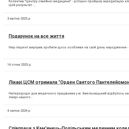
Колектив "Центру сімейної медицини" - успішно пройшов акредитацію клін
Цей результат -...
3 квітня 2025 р.
Подарунок на все життя
Наш пацієнт вирішив зробити щось особливе на свій день народження - по
14 січня 2025 р.
Лікарі ЦСМ отримала "Орден Святого Пантелейомон
Напередодні дня медичного працівника у м. Хмельницький відбулось н
лікарі нашого...
4 липня 2024 р.
Співпраця з Кам'янець-Подільським медичним кол