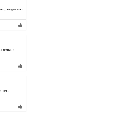
ливо), медичною
і тканини...
нам...