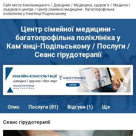
Сайт міста Хмельницького
Довідник
Медицина, здоров'я
Медичні і
оздоровчі центри
Центр сімейної медицини - багатопрофільна
поліклініка у Кам’янці-Подільському
Центр сімейної медицини -
багатопрофільна поліклініка у
Кам’янці-Подільському / Послуги /
Сеанс гірудотерапії
Опис
Послуги (81)
Відгуки (1)
Ще
Сеанс гірудотерапії