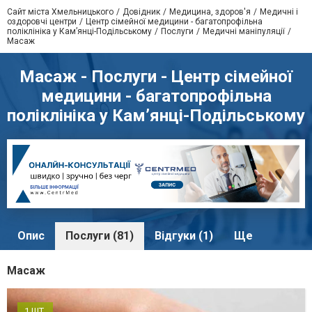
Сайт міста Хмельницького
Довідник
Медицина, здоров'я
Медичні і
оздоровчі центри
Центр сімейної медицини - багатопрофільна
поліклініка у Кам’янці-Подільському
Послуги
Медичні маніпуляції
Масаж
Масаж - Послуги - Центр сімейної
медицини - багатопрофільна
поліклініка у Кам’янці-Подільському
Опис
Послуги (81)
Відгуки (1)
Ще
Масаж
1 ШТ.