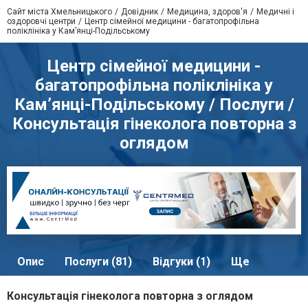
Сайт міста Хмельницького
Довідник
Медицина, здоров'я
Медичні і
оздоровчі центри
Центр сімейної медицини - багатопрофільна
поліклініка у Кам’янці-Подільському
Центр сімейної медицини -
багатопрофільна поліклініка у
Кам’янці-Подільському / Послуги /
Консультація гінеколога повторна з
оглядом
Опис
Послуги (81)
Відгуки (1)
Ще
Консультація гінеколога повторна з оглядом