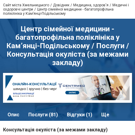
Сайт міста Хмельницького
Довідник
Медицина, здоров'я
Медичні і
оздоровчі центри
Центр сімейної медицини - багатопрофільна
поліклініка у Кам’янці-Подільському
Центр сімейної медицини -
багатопрофільна поліклініка у
Кам’янці-Подільському / Послуги /
Консультація окуліста (за межами
закладу)
Опис
Послуги (81)
Відгуки (1)
Ще
Консультація окуліста (за межами закладу)