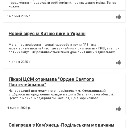
народження - подарувати собі усмішку, про яку давно мріяв. Тепер
кожен...
14 січня 2025 р.
Новий вірус із Китаю вже в Україні
Метапневмовірусна інфекція-хвороба з групи ГРВІ, яка
характеризується найчастіше звичайними симптомами ГРВІ, але при
певних ситуаціях розвиваються тяжкі ураження нижніх дихальних...
14 січня 2025 р.
Лікарі ЦСМ отримала "Орден Святого
Пантелейомона"
Напередодні дня медичного працівника у м. Хмельницький
відбулось нагородження кращих медиків Хмельницької області.
Центр сімейної медицини пишається, що лікарі нашого...
4 липня 2024 р.
Співпраця з Кам'янець-Подільським медичним