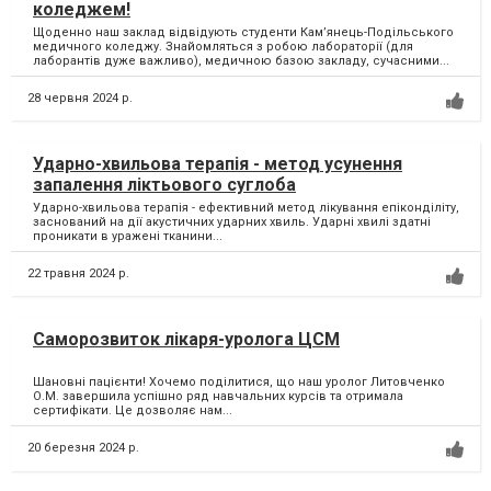
коледжем!
Щоденно наш заклад відвідують студенти Камʼянець-Подільського
медичного коледжу. Знайомляться з робою лабораторії (для
лаборантів дуже важливо), медичною базою закладу, сучасними...
28 червня 2024 р.
Ударно-хвильова терапія - метод усунення
запалення ліктьового суглоба
Ударно-хвильова терапія - ефективний метод лікування епіконділіту,
заснований на дії акустичних ударних хвиль. Ударні хвилі здатні
проникати в уражені тканини...
22 травня 2024 р.
Саморозвиток лікаря-уролога ЦСМ
Шановні пацієнти! Хочемо поділитися, що наш уролог Литовченко
О.М. завершила успішно ряд навчальних курсів та отримала
сертифікати. Це дозволяє нам...
20 березня 2024 р.