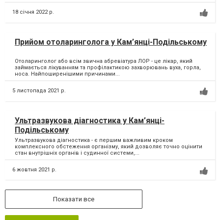
18 січня 2022 р.
Прийом отоларинголога у Кам’янці-Подільському
Отоларинголог або всім звична абревіатура ЛОР - це лікар, який
займається лікуванням та профілактикою захворювань вуха, горла,
носа. Найпоширенішими причинами...
5 листопада 2021 р.
Ультразвукова діагностика у Кам’янці-
Подільському
Ультразвукова діагностика - є першим важливим кроком
комплексного обстеження організму, який дозволяє точно оцінити
стан внутрішніх органів і судинної системи,...
6 жовтня 2021 р.
Показати все