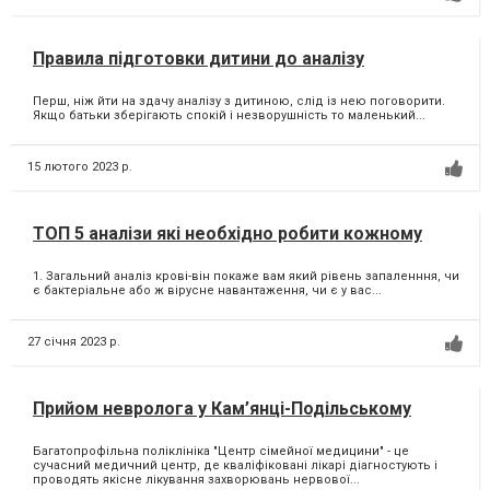
Правила підготовки дитини до аналізу
Перш, ніж йти на здачу аналізу з дитиною, слід із нею поговорити.
Якщо батьки зберігають спокій і незворушність то маленький...
15 лютого 2023 р.
ТОП 5 аналізи які необхідно робити кожному
1. Загальний аналіз крові-він покаже вам який рівень запаленння, чи
є бактеріальне або ж вірусне навантаження, чи є у вас...
27 січня 2023 р.
Прийом невролога у Кам’янці-Подільському
Багатопрофільна поліклініка "Центр сімейної медицини" - це
сучасний медичний центр, де кваліфіковані лікарі діагностують і
проводять якісне лікування захворювань нервової...