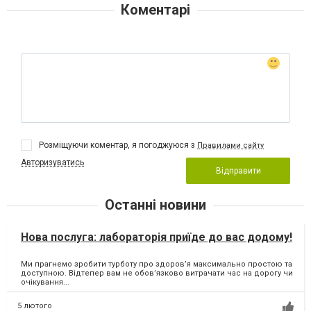
Коментарі
Розміщуючи коментар, я погоджуюся з
Правилами сайту
Авторизуватись
Відправити
Останні новини
Нова послуга: лабораторія приїде до вас додому!
Ми прагнемо зробити турботу про здоров’я максимально простою та
доступною. Відтепер вам не обов’язково витрачати час на дорогу чи
очікування...
5 лютого