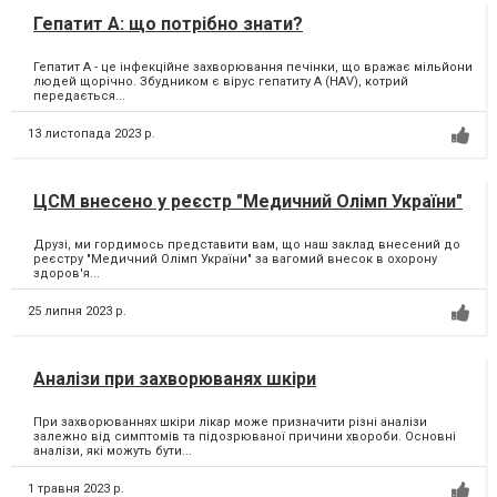
Гепатит А: що потрібно знати?
Гепатит А - це інфекційне захворювання печінки, що вражає мільйони
людей щорічно. Збудником є вірус гепатиту А (HAV), котрий
передається...
13 листопада 2023 р.
ЦСМ внесено у реєстр "Медичний Олімп України"
Друзі, ми гордимось представити вам, що наш заклад внесений до
реєстру "Медичний Олімп України" за вагомий внесок в охорону
здоров'я...
25 липня 2023 р.
Аналізи при захворюванях шкіри
При захворюваннях шкіри лікар може призначити різні аналізи
залежно від симптомів та підозрюваної причини хвороби. Основні
аналізи, які можуть бути...
1 травня 2023 р.