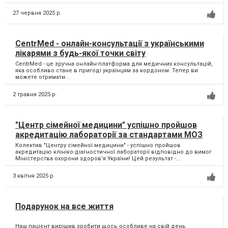
27 червня 2025 р.
CentrMed - онлайн-консультації з українськими
лікарями з будь-якої точки світу
CentrMed - це зручна онлайн-платформа для медичних консультацій,
яка особливо стане в пригоді українцям за кордоном. Тепер ви
можете отримати...
2 травня 2025 р.
"Центр сімейної медицини" успішно пройшов
акредитацію лабораторії за стандартами МОЗ
Колектив "Центру сімейної медицини" - успішно пройшов
акредитацію клініко-діагностичної лабораторії відповідно до вимог
Міністерства охорони здоров’я України! Цей результат -...
3 квітня 2025 р.
Подарунок на все життя
Наш пацієнт вирішив зробити щось особливе на свій день