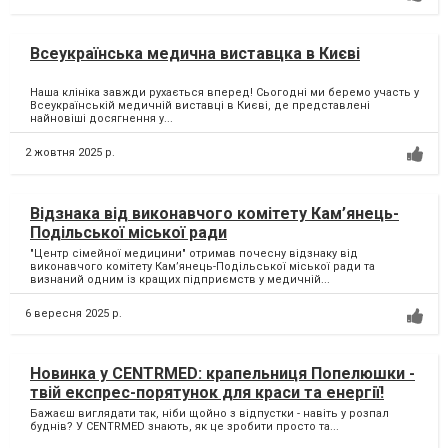
Всеукраїнська медична виставцка в Києві
Наша клініка завжди рухається вперед! Сьогодні ми беремо участь у
Всеукраїнській медичній виставці в Києві, де представлені
найновіші досягнення у...
2 жовтня 2025 р.
Відзнака від виконавчого комітету Кам’янець-
Подільської міської ради
"Центр сімейної медицини" отримав почесну відзнаку від
виконавчого комітету Кам’янець-Подільської міської ради та
визнаний одним із кращих підприємств у медичній...
6 вересня 2025 р.
Новинка у CENTRMED: крапельниця Попелюшки -
твій експрес-порятунок для краси та енергії!
Бажаєш виглядати так, ніби щойно з відпустки - навіть у розпал
буднів? У CENTRMED знають, як це зробити просто та...