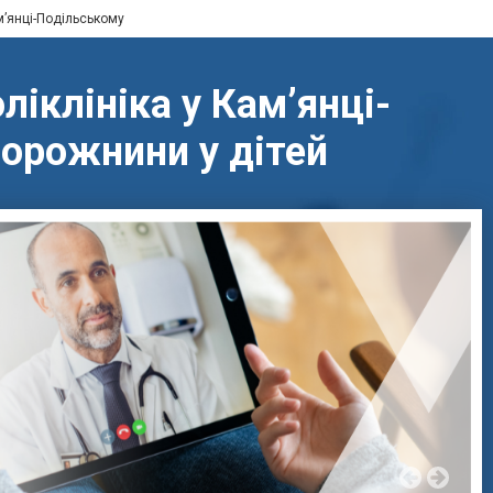
м’янці-Подільському
іклініка у Кам’янці-
порожнини у дітей