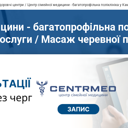
доровчі центри
Центр сімейної медицини - багатопрофільна поліклініка у Ка
цини - багатопрофільна пол
ослуги / Масаж черевної 