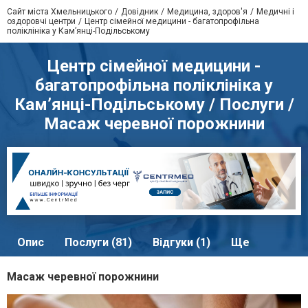
Сайт міста Хмельницького
Довідник
Медицина, здоров'я
Медичні і
оздоровчі центри
Центр сімейної медицини - багатопрофільна
поліклініка у Кам’янці-Подільському
Центр сімейної медицини -
багатопрофільна поліклініка у
Кам’янці-Подільському / Послуги /
Масаж черевної порожнини
Опис
Послуги (81)
Відгуки (1)
Ще
Масаж черевної порожнини