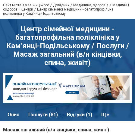
Сайт міста Хмельницького
Довідник
Медицина, здоров'я
Медичні і
оздоровчі центри
Центр сімейної медицини - багатопрофільна
поліклініка у Кам’янці-Подільському
Центр сімейної медицини -
багатопрофільна поліклініка у
Кам’янці-Подільському / Послуги /
Масаж загальний (в/н кінцівки,
спина, живіт)
Опис
Послуги (81)
Відгуки (1)
Ще
Масаж загальний (в/н кінцівки, спина, живіт)